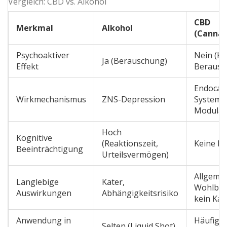
Vergleich: CBD vs. Alkohol
CBD
Merkmal
Alkohol
(Cannab
Psychoaktiver
Nein (Ke
Ja (Berauschung)
Effekt
Berausc
Endocan
Wirkmechanismus
ZNS-Depression
System
Modulat
Hoch
Kognitive
(Reaktionszeit,
Keine bi
Beeinträchtigung
Urteilsvermögen)
Allgeme
Langlebige
Kater,
Wohlbef
Auswirkungen
Abhängigkeitsrisiko
kein Kat
Anwendung in
Häufig (
Selten (Liquid Shot)