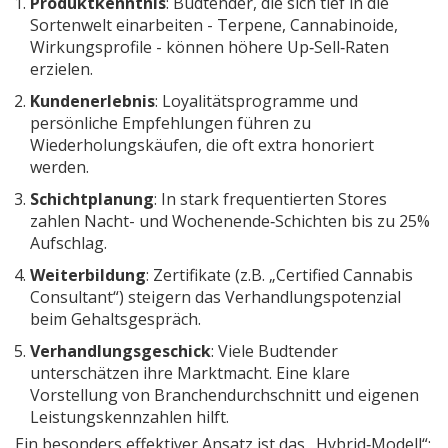
Produktkenntnis
: Budtender, die sich tief in die
Sortenwelt einarbeiten - Terpene, Cannabinoide,
Wirkungsprofile - können höhere Up‑Sell‑Raten
erzielen.
Kundenerlebnis
: Loyalitätsprogramme und
persönliche Empfehlungen führen zu
Wiederholungskäufen, die oft extra honoriert
werden.
Schichtplanung
: In stark frequentierten Stores
zahlen Nacht- und Wochenende‑Schichten bis zu 25%
Aufschlag.
Weiterbildung
: Zertifikate (z.B. „Certified Cannabis
Consultant“) steigern das Verhandlungspotenzial
beim Gehaltsgespräch.
Verhandlungsgeschick
: Viele Budtender
unterschätzen ihre Marktmacht. Eine klare
Vorstellung von Branchendurchschnitt und eigenen
Leistungskennzahlen hilft.
Ein besonders effektiver Ansatz ist das „Hybrid‑Modell“: