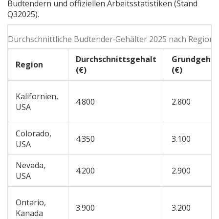
Budtendern und offiziellen Arbeitsstatistiken (Stand
Q32025).
Durchschnittliche Budtender‑Gehälter 2025 nach Region 
Durchschnittsgehalt
Grundgehal
Region
(€)
(€)
Kalifornien,
4.800
2.800
USA
Colorado,
4.350
3.100
USA
Nevada,
4.200
2.900
USA
Ontario,
3.900
3.200
Kanada