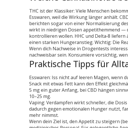
THC ist der Klassiker: Viele Menschen bekomm
Esswaren, weil die Wirkung länger anhält. CB
berichten sogar von einer Normalisierung des
wirkt in niedrigen Dosen appetithemmend — da
kontrollieren wollen. HHC und Delta‑8 liefern 
einen starken Hungeranstieg. Wichtig: Die Reakt
Wenn dich Nachweise in Drogentests interess
nachweisbar sein. Konsumiere vorsichtig, wenn 
Praktische Tipps für Al
Esswaren: Iss nicht auf leeren Magen, wenn d
Snack mit etwas Fett kann den Effekt gleichmä
5 mg ein guter Anfang, bei CBD hängen sinnv
10–25 mg.
Vaping: Verdampfen wirkt schneller, die Dosi
dadurch gegen emotionalen Hunger nutzt, fa
mehr nimmst.
Wenn dein Ziel ist, den Appetit zu steigern (
medizinisches Personal. Für gelegentliche App