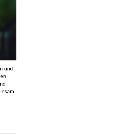
in und
den
und
einsam