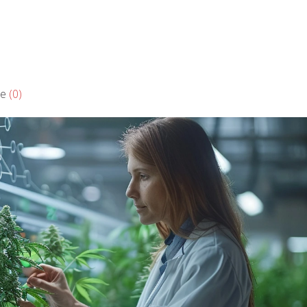
re
(0)