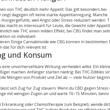
en von THC deutlich mehr Appetit. Das gilt besonders bei
D zeigt dagegen oft keine starke Appetitanregung. Manche
 Hungergefühls, weil Angst oder Stress reduziert werden. 
s macht es interessant für Leute, die Gewicht oder Appetit
ähnlich wie THC einen milden Effekt, bei CBG findet man sel
ion ist individuell.
ieren: Einige Cannabinoide wie CBG können in bestimmten 
das für dich relevant ist.
ltag und Konsum
u eine unvorhersehbare Wirkung vermeiden willst. Ein klein
ßiger machen. Anfänger starten niedrig: Bei THC‑Edibles si
olle Mengen von Produkt und Ziel ab — viele Nutzer beginn
s lässt sich Zug für Zug steuern. Wenn du CBD gegen Stress
nge mit wenigen Zügen an und warte 10–15 Minuten, bevor
bei Erkrankung oder Chemotherapie zum Beispiel), wende dic
etitsteigerung sind THC‑haltige Produkte am effektivsten. W