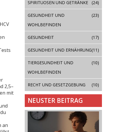
SPIRITUOSEN UND GETRÄNKE
(24)
GESUNDHEIT UND
(23)
THCV
WOHLBEFINDEN
ten
GESUNDHEIT
(17)
Tests
GESUNDHEIT UND ERNÄHRUNG
(11)
TIERGESUNDHEIT UND
(10)
WOHLBEFINDEN
er
RECHT UND GESETZGEBUNG
(10)
nd 2,5–
en mit
NEUSTER BEITRAG
 und
 du
h an
illst