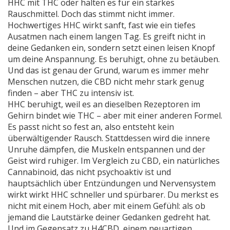
HHC mit THC oder halten es für ein starkes
Rauschmittel. Doch das stimmt nicht immer.
Hochwertiges HHC wirkt sanft, fast wie ein tiefes
Ausatmen nach einem langen Tag. Es greift nicht in
deine Gedanken ein, sondern setzt einen leisen Knopf
um deine Anspannung. Es beruhigt, ohne zu betäuben.
Und das ist genau der Grund, warum es immer mehr
Menschen nutzen, die CBD nicht mehr stark genug
finden – aber THC zu intensiv ist.
HHC beruhigt, weil es an dieselben Rezeptoren im
Gehirn bindet wie THC – aber mit einer anderen Formel.
Es passt nicht so fest an, also entsteht kein
überwältigender Rausch. Stattdessen wird die innere
Unruhe dämpfen, die Muskeln entspannen und der
Geist wird ruhiger. Im Vergleich zu
CBD
,
ein natürliches
Cannabinoid, das nicht psychoaktiv ist und
hauptsächlich über Entzündungen und Nervensystem
wirkt
wirkt HHC schneller und spürbarer. Du merkst es
nicht mit einem Hoch, aber mit einem Gefühl: als ob
jemand die Lautstärke deiner Gedanken gedreht hat.
Und im Gegensatz zu
H4CBD
,
einem neuartigen