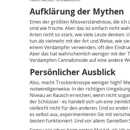
Aufklärung der Mythen
Eines der größten Missverständnisse, die ich 
sind wie frische. Aber das ist einfach nicht wa
Arten nicht so stark, wie viele Leute denken. 
tun als vielmehr mit der Art und Weise, wie s
einem Verdampfer verwenden, oft den Eindruc
Aber das hat wahrscheinlich weniger mit der 
Verdampfen Cannabinoide auf eine andere Wei
Persönlicher Ausblick
Also, macht Trockenknospe weniger high? Mei
notwendigerweise. In der richtigen Umgebung u
Niveau an Rausch erreichen, wenn nicht sogar 
der Schlüssel - es handelt sich um eine ziemlic
vielleicht nicht für den anderen. Und so ende
es selbst aus, experimentieren Sie mit versc
besten funktioniert. Und vor allem: Genießen S
Genau wie ich es beim ersten Mal tat, als ich 