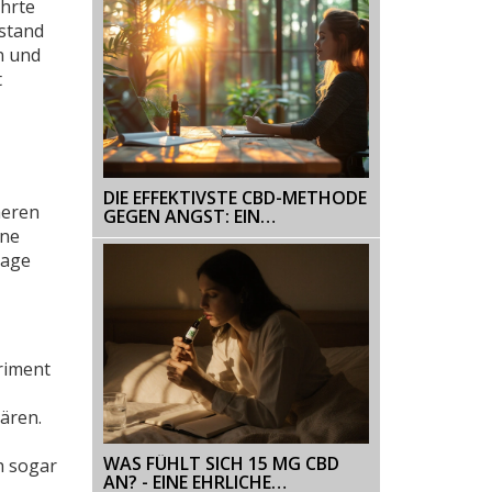
ührte
 stand
n und
t
DIE EFFEKTIVSTE CBD-METHODE
heren
GEGEN ANGST: EIN
UMFASSENDER LEITFADEN
ine
rage
riment
lären.
WAS FÜHLT SICH 15 MG CBD
h sogar
AN? - EINE EHRLICHE