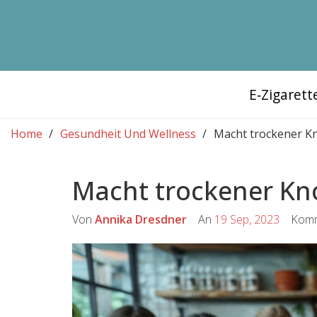
E‑Zigaret
Home
Gesundheit Und Wellness
Macht trockener Kn
Macht trockener Kn
Von
Annika Dresdner
An
19 Sep, 2023
Komm