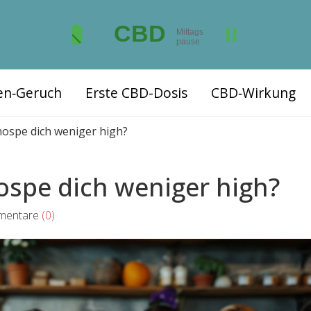
ten‑Geruch
Erste CBD-Dosis
CBD‑Wirkung
ospe dich weniger high?
ospe dich weniger high?
entare
(0)