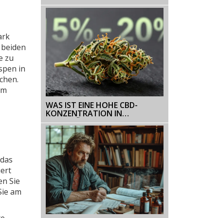
BESCHREIBUNG DER WIRKUNG
ark
n beiden
e zu
spen in
chen.
im
WAS IST EINE HOHE CBD-
KONZENTRATION IN
HANFBLÜTEN? H4CBD, THC-
GRENZEN & WIRKUNG ERKLÄRT
 das
iert
en Sie
Sie am
te