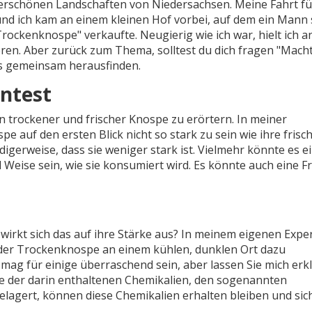
derschönen Landschaften von Niedersachsen. Meine Fahrt f
und ich kam an einem kleinen Hof vorbei, auf dem ein Mann
ockenknospe" verkaufte. Neugierig wie ich war, hielt ich a
ren. Aber zurück zum Thema, solltest du dich fragen "Mach
as gemeinsam herausfinden.
entest
n trockener und frischer Knospe zu erörtern. In meiner
e auf den ersten Blick nicht so stark zu sein wie ihre frisc
gerweise, dass sie weniger stark ist. Vielmehr könnte es e
 Weise sein, wie sie konsumiert wird. Es könnte auch eine F
wirkt sich das auf ihre Stärke aus? In meinem eigenen Expe
g der Trockenknospe an einem kühlen, dunklen Ort dazu
 mag für einige überraschend sein, aber lassen Sie mich erk
e der darin enthaltenen Chemikalien, den sogenannten
elagert, können diese Chemikalien erhalten bleiben und sic