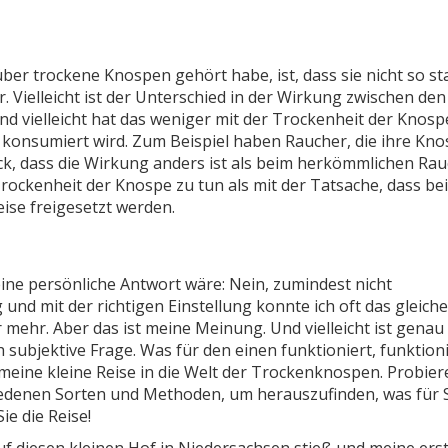
über trockene Knospen gehört habe, ist, dass sie nicht so st
hr. Vielleicht ist der Unterschied in der Wirkung zwischen de
Und vielleicht hat das weniger mit der Trockenheit der Knosp
ie konsumiert wird. Zum Beispiel haben Raucher, die ihre Kno
k, dass die Wirkung anders ist als beim herkömmlichen Rau
Trockenheit der Knospe zu tun als mit der Tatsache, dass be
se freigesetzt werden.
ne persönliche Antwort wäre: Nein, zumindest nicht
nd mit der richtigen Einstellung konnte ich oft das gleiche
mehr. Aber das ist meine Meinung. Und vielleicht ist genau
h subjektive Frage. Was für den einen funktioniert, funktion
t meine kleine Reise in die Welt der Trockenknospen. Probier
hiedenen Sorten und Methoden, um herauszufinden, was für 
ie die Reise!
auf diesen kleinen Hof in Niedersachsen stieß und meine ers