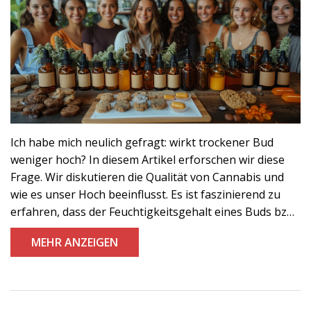
Ich habe mich neulich gefragt: wirkt trockener Bud
weniger hoch? In diesem Artikel erforschen wir diese
Frage. Wir diskutieren die Qualität von Cannabis und
wie es unser Hoch beeinflusst. Es ist faszinierend zu
erfahren, dass der Feuchtigkeitsgehalt eines Buds bzw.
einer Knospe den Unterschied machen kann. Schließt
MEHR ANZEIGEN
euch mir an, um mehr über dieses ungewöhnliche
Thema zu erfahren.