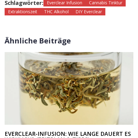
Schlagwörter:
Everclear Infusion
Cannabis Tinktur
Extraktionszeit
THC Alkohol
DIY Everclear
Ähnliche Beiträge
EVERCLEAR-INFUSION: WIE LANGE DAUERT ES