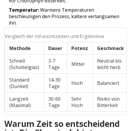
vor Chlorophyll-Bitterkeit.
Temperatur:
Warmere Temperaturen
beschleunigen den Prozess, kältere verlangsamen
ihn.
Vergleich der Infusionszeiten und Ergebnisse
Methode
Dauer
Potenz
Geschmack
Schnell
3-7
Neutral bis
Mittel
(Schüttelglas)
Tage
leicht herb
Standard
14-30
Hoch
Balanciert
(Dunkel)
Tage
Langzeit
30-60
Sehr
Risiko von
(Maximal)
Tage
Hoch
Bitterkeit
Warum Zeit so entscheidend