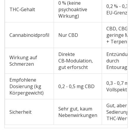
0 % (keine
0,2 % - 0,3 
THC‑Gehalt
psychoaktive
EU‑Grenzwe
Wirkung)
CBD, CBG, 
Cannabinoidprofil
Nur CBD
geringe M
+ Terpene
Direkte
Entzündu
Wirkung auf
CB‑Modulation,
durch
Schmerzen
gut erforscht
Entourage‑
Empfohlene
0,3 - 0,7 mg
Dosierung (kg
0,2 - 0,5 mg CBD
Vollspektr
Körpergewicht)
Gut, aber m
Sehr gut, kaum
Sicherheit
Sedierung 
Nebenwirkungen
THC‑Werte