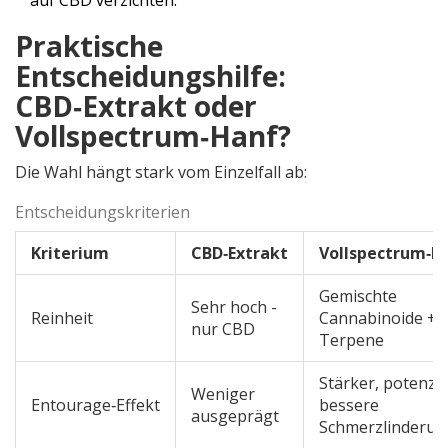
auf CBD verzichten.
Praktische
Entscheidungshilfe:
CBD‑Extrakt oder
Vollspectrum‑Hanf?
Die Wahl hängt stark vom Einzelfall ab:
Entscheidungskriterien
Kriterium
CBD‑Extrakt
Vollspectrum‑H
Gemischte
Sehr hoch -
Reinheit
Cannabinoide +
nur CBD
Terpene
Stärker, potenzie
Weniger
Entourage‑Effekt
bessere
ausgeprägt
Schmerzlinderun