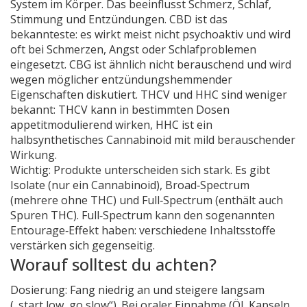
System im Körper. Das beeinflusst Schmerz, Schlaf,
Stimmung und Entzündungen. CBD ist das
bekannteste: es wirkt meist nicht psychoaktiv und wird
oft bei Schmerzen, Angst oder Schlafproblemen
eingesetzt. CBG ist ähnlich nicht berauschend und wird
wegen möglicher entzündungshemmender
Eigenschaften diskutiert. THCV und HHC sind weniger
bekannt: THCV kann in bestimmten Dosen
appetitmodulierend wirken, HHC ist ein
halbsynthetisches Cannabinoid mit mild berauschender
Wirkung.
Wichtig: Produkte unterscheiden sich stark. Es gibt
Isolate (nur ein Cannabinoid), Broad‑Spectrum
(mehrere ohne THC) und Full‑Spectrum (enthält auch
Spuren THC). Full‑Spectrum kann den sogenannten
Entourage‑Effekt haben: verschiedene Inhaltsstoffe
verstärken sich gegenseitig.
Worauf solltest du achten?
Dosierung: Fang niedrig an und steigere langsam
(„start low, go slow“). Bei oraler Einnahme (Öl, Kapseln,