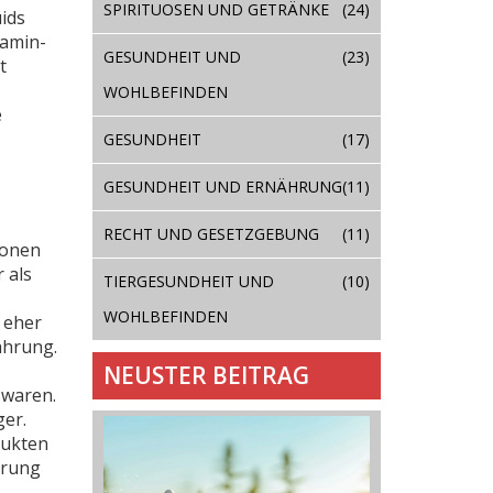
SPIRITUOSEN UND GETRÄNKE
(24)
ids
tamin-
GESUNDHEIT UND
(23)
t
WOHLBEFINDEN
e
GESUNDHEIT
(17)
GESUNDHEIT UND ERNÄHRUNG
(11)
RECHT UND GESETZGEBUNG
(11)
ionen
 als
TIERGESUNDHEIT UND
(10)
WOHLBEFINDEN
 eher
ahrung.
NEUSTER BEITRAG
swaren.
ger.
dukten
erung