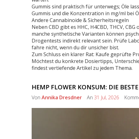
Gummis sind praktisch für unterwegs; Öle lass
Gummis und die Konzentration in mg/ml bei Ö
Andere Cannabinoide & Sicherheitsregeln
Neben CBD gibt es HHC, H4CBD, THCV, CBG ode
manche synthetische Varianten können psychoa
Drogentests indirekt relevant sein. Prüfe L
fahre nicht, wenn du dir unsicher bist.
Zum Schluss ein klarer Rat: Kaufe geprüfte Pr
Möchtest du konkrete Dosiertipps, Unterschi
findest vertiefende Artikel zu jedem Thema.
HEMP FLOWER KONSUM: DIE BESTE
Von
Annika Dresdner
An
31 Jul, 2026
Komme