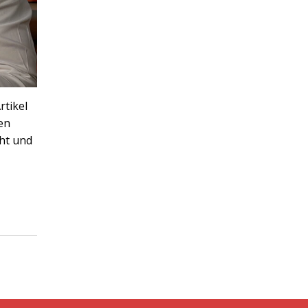
rtikel
en
cht und