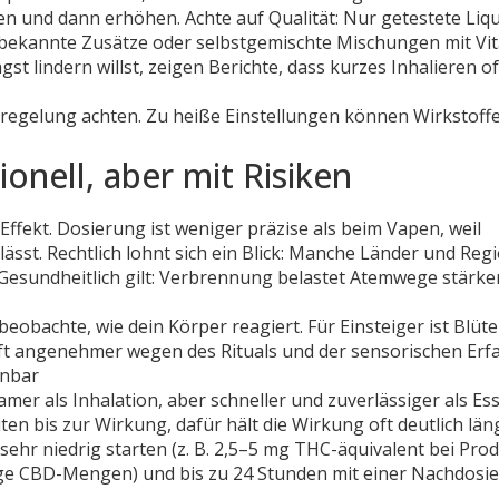
en und dann erhöhen. Achte auf Qualität: Nur getestete Liqu
bekannte Zusätze oder selbstgemischte Mischungen mit Vi
st lindern willst, zeigen Berichte, dass kurzes Inhalieren of
rregelung achten. Zu heiße Einstellungen können Wirkstoff
onell, aber mit Risiken
Effekt. Dosierung ist weniger präzise als beim Vapen, weil
st. Rechtlich lohnt sich ein Blick: Manche Länder und Reg
esundheitlich gilt: Verbrennung belastet Atemwege stärker
obachte, wie dein Körper reagiert. Für Einsteiger ist Blüte
oft angenehmer wegen des Rituals und der sensorischen Erf
anbar
amer als Inhalation, aber schneller und zuverlässiger als Es
 bis zur Wirkung, dafür hält die Wirkung oft deutlich län
ehr niedrig starten (z. B. 2,5–5 mg THC-äquivalent bei Pro
ige CBD-Mengen) und bis zu 24 Stunden mit einer Nachdosi