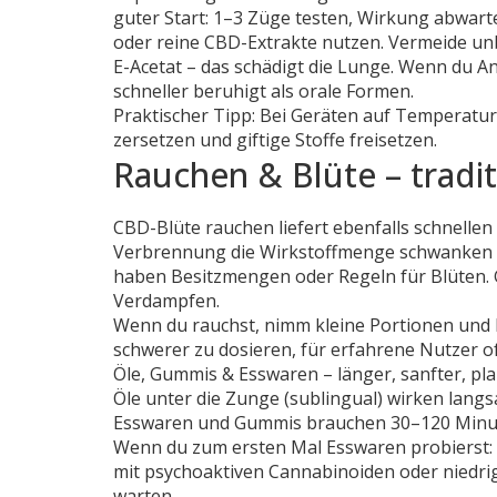
guter Start: 1–3 Züge testen, Wirkung abwart
oder reine CBD-Extrakte nutzen. Vermeide un
E-Acetat – das schädigt die Lunge. Wenn du Ang
schneller beruhigt als orale Formen.
Praktischer Tipp: Bei Geräten auf Temperatu
zersetzen und giftige Stoffe freisetzen.
Rauchen & Blüte – traditi
CBD-Blüte rauchen liefert ebenfalls schnellen 
Verbrennung die Wirkstoffmenge schwanken läs
haben Besitzmengen oder Regeln für Blüten. G
Verdampfen.
Wenn du rauchst, nimm kleine Portionen und be
schwerer zu dosieren, für erfahrene Nutzer 
Öle, Gummis & Esswaren – länger, sanfter, pl
Öle unter die Zunge (sublingual) wirken langs
Esswaren und Gummis brauchen 30–120 Minuten
Wenn du zum ersten Mal Esswaren probierst: s
mit psychoaktiven Cannabinoiden oder niedr
warten.