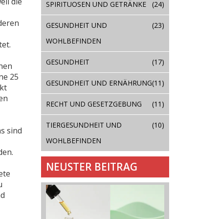
il die
SPIRITUOSEN UND GETRÄNKE
(24)
deren
GESUNDHEIT UND
(23)
WOHLBEFINDEN
et.
GESUNDHEIT
(17)
enen
ne 25
GESUNDHEIT UND ERNÄHRUNG
(11)
kt
en
RECHT UND GESETZGEBUNG
(11)
TIERGESUNDHEIT UND
(10)
s sind
WOHLBEFINDEN
den.
NEUSTER BEITRAG
ete
u
nd