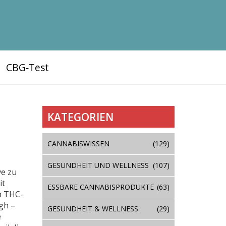
CBG‑Test
KATEGORIEN
n
CANNABISWISSEN
(129)
GESUNDHEIT UND WELLNESS
(107)
ve zu
it
ESSBARE CANNABISPRODUKTE
(63)
ch THC-
gh –
GESUNDHEIT & WELLNESS
(29)
e