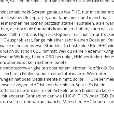
lten, sie sind normal – und sie kommen oft überraschend, we
 Endocannabinoid-System genauso wie THC, nur mit einer an
t an dieselben Rezeptoren, aber langsamer und manchmal
i manchen Menschen plötzlich stärker ausfallen, als erwart
hen, die noch nie Cannabis konsumiert haben, kann das zu
er hilft nicht, das High zu stoppen – es lindert nur trock
C ausprobierst, fange mit einer sehr kleinen Dosis an. Kei
warte mindestens zwei Stunden. Du hast keine Eile. HHC wir
Und wenn du schon CBD nimmst, weil du keine Nebenwirkung
 dieselbe Wirkung haben. CBD beruhigt, HHC verändert deine
aber es ist kein Sicherheitsnetz.
ntrationsschwierigkeiten oder einem leichten Kopfdruck. Da
g – nicht ein Fehler, sondern eine Information. Wer unter
rungen hat oder Medikamente nimmt, sollte HHC lieber mei
inweise zeigen: HHC ist kein harmloser Snack. Es ist ein
offe hat es Grenzen. In den Artikeln unten findest du konkr
e mit anderen Cannabinoiden wie HHC-P, THCV oder CBD. D
fhören solltest und warum manche Menschen HHC lieben – u