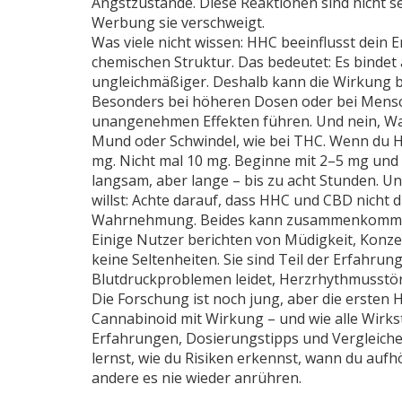
Angstzustände. Diese Reaktionen sind nicht se
Werbung sie verschweigt.
Was viele nicht wissen: HHC beeinflusst dein
chemischen Struktur. Das bedeutet: Es binde
ungleichmäßiger. Deshalb kann die Wirkung be
Besonders bei höheren Dosen oder bei Mensc
unangenehmen Effekten führen. Und nein, Wass
Mund oder Schwindel, wie bei THC. Wenn du HH
mg. Nicht mal 10 mg. Beginne mit 2–5 mg und 
langsam, aber lange – bis zu acht Stunden. 
willst: Achte darauf, dass HHC und CBD nicht
Wahrnehmung. Beides kann zusammenkommen, 
Einige Nutzer berichten von Müdigkeit, Konze
keine Seltenheiten. Sie sind Teil der Erfahrun
Blutdruckproblemen leidet, Herzrhythmusstö
Die Forschung ist noch jung, aber die ersten H
Cannabinoid mit Wirkung – und wie alle Wirkst
Erfahrungen, Dosierungstipps und Vergleich
lernst, wie du Risiken erkennst, wann du au
andere es nie wieder anrühren.