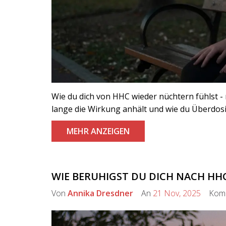
Wie du dich von HHC wieder nüchtern fühlst - m
lange die Wirkung anhält und wie du Überdos
MEHR ANZEIGEN
WIE BERUHIGST DU DICH NACH HH
Von
Annika Dresdner
An
21 Nov, 2025
Komm