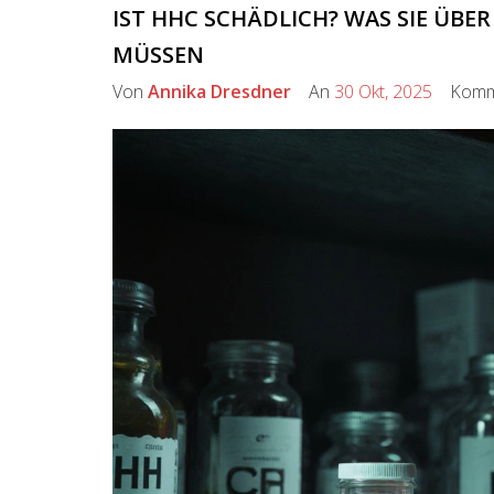
IST HHC SCHÄDLICH? WAS SIE ÜBE
MÜSSEN
Von
Annika Dresdner
An
30 Okt, 2025
Komm