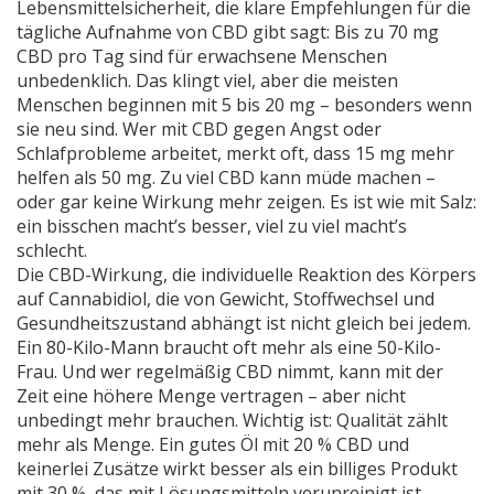
Lebensmittelsicherheit, die klare Empfehlungen für die
tägliche Aufnahme von CBD gibt
sagt: Bis zu 70 mg
CBD pro Tag sind für erwachsene Menschen
unbedenklich. Das klingt viel, aber die meisten
Menschen beginnen mit 5 bis 20 mg – besonders wenn
sie neu sind. Wer mit CBD gegen Angst oder
Schlafprobleme arbeitet, merkt oft, dass 15 mg mehr
helfen als 50 mg. Zu viel CBD kann müde machen –
oder gar keine Wirkung mehr zeigen. Es ist wie mit Salz:
ein bisschen macht’s besser, viel zu viel macht’s
schlecht.
Die
CBD-Wirkung
,
die individuelle Reaktion des Körpers
auf Cannabidiol, die von Gewicht, Stoffwechsel und
Gesundheitszustand abhängt
ist nicht gleich bei jedem.
Ein 80-Kilo-Mann braucht oft mehr als eine 50-Kilo-
Frau. Und wer regelmäßig CBD nimmt, kann mit der
Zeit eine höhere Menge vertragen – aber nicht
unbedingt mehr brauchen. Wichtig ist: Qualität zählt
mehr als Menge. Ein gutes Öl mit 20 % CBD und
keinerlei Zusätze wirkt besser als ein billiges Produkt
mit 30 %, das mit Lösungsmitteln verunreinigt ist.