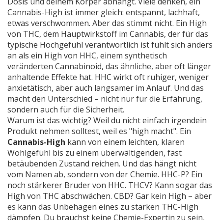
Dosis und deinem Körper abhängt.
Viele denken, ein
Cannabis-High ist immer gleich: entspannt, lachhaft,
etwas verschwommen. Aber das stimmt nicht. Ein High
von
THC
,
dem Hauptwirkstoff im Cannabis, der für das
typische Hochgefühl verantwortlich ist
fühlt sich anders
an als ein High von
HHC
,
einem synthetisch
veränderten Cannabinoid, das ähnliche, aber oft länger
anhaltende Effekte hat
. HHC wirkt oft ruhiger, weniger
anxietätisch, aber auch langsamer im Anlauf. Und das
macht den Unterschied – nicht nur für die Erfahrung,
sondern auch für die Sicherheit.
Warum ist das wichtig? Weil du nicht einfach irgendein
Produkt nehmen solltest, weil es "high macht". Ein
Cannabis-High
kann von einem leichten, klaren
Wohlgefühl bis zu einem überwältigenden, fast
betäubenden Zustand reichen. Und das hängt nicht
vom Namen ab, sondern von der Chemie. HHC-P? Ein
noch stärkerer Bruder von HHC. THCV? Kann sogar das
High von THC abschwächen. CBD? Gar kein High – aber
es kann das Unbehagen eines zu starken THC-High
dämpfen. Du brauchst keine Chemie-Expertin zu sein,