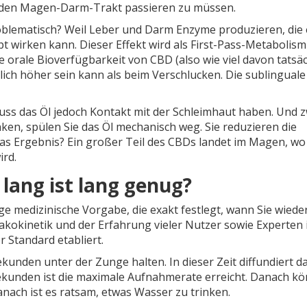
ne den Magen-Darm-Trakt passieren zu müssen.
lematisch? Weil Leber und Darm Enzyme produzieren, die 
 wirken kann. Dieser Effekt wird als First-Pass-Metabolis
e orale Bioverfügbarkeit von CBD (also wie viel davon tatsäc
lich höher sein kann als beim Verschlucken. Die sublinguale
uss das Öl jedoch Kontakt mit der Schleimhaut haben. Und z
nken, spülen Sie das Öl mechanisch weg. Sie reduzieren die
Das Ergebnis? Ein großer Teil des CBDs landet im Magen, wo
ird.
 lang ist lang genug?
ge medizinische Vorgabe, die exakt festlegt, wann Sie wiede
akokinetik und der Erfahrung vieler Nutzer sowie Experten
r Standard etabliert.
kunden unter der Zunge halten. In dieser Zeit diffundiert d
Sekunden ist die maximale Aufnahmerate erreicht. Danach k
danach ist es ratsam, etwas Wasser zu trinken.