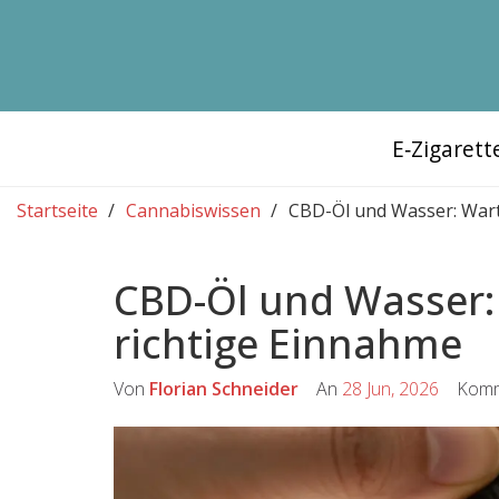
E‑Zigaret
Startseite
Cannabiswissen
CBD-Öl und Wasser: Wart
CBD-Öl und Wasser:
richtige Einnahme
Von
Florian Schneider
An
28 Jun, 2026
Komm