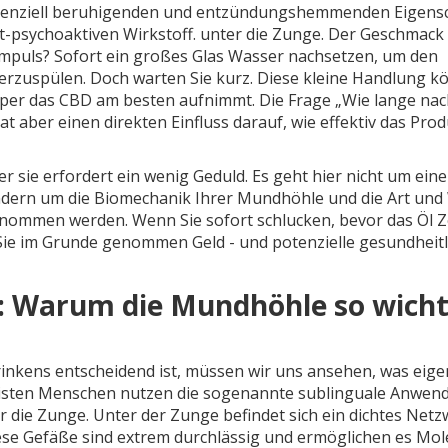
otenziell beruhigenden und entzündungshemmenden Eigens
ht-psychoaktiven Wirkstoff.
unter die Zunge. Der Geschmack 
ter Impuls? Sofort ein großes Glas Wasser nachsetzen, um den
rzuspülen. Doch warten Sie kurz. Diese kleine Handlung k
per das CBD am besten aufnimmt. Die Frage „Wie lange na
at aber einen direkten Einfluss darauf, wie effektiv das Prod
er sie erfordert ein wenig Geduld. Es geht hier nicht um eine
ondern um die Biomechanik Ihrer Mundhöhle und die Art und
nommen werden. Wenn Sie sofort schlucken, bevor das Öl Z
 Sie im Grunde genommen Geld - und potenzielle gesundheitl
: Warum die Mundhöhle so wicht
nkens entscheidend ist, müssen wir uns ansehen, was eigen
eisten Menschen nutzen die sogenannte sublinguale Anwen
r die Zunge. Unter der Zunge befindet sich ein dichtes Net
iese Gefäße sind extrem durchlässig und ermöglichen es Mol