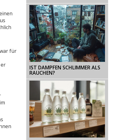
ÜBER H4CBD VAPES UND
LEGALE CANNABINOIDE
einen
mus
hlich
war für
 er
IST DAMPFEN SCHLIMMER ALS
RAUCHEN?
r
 im
as
önnen