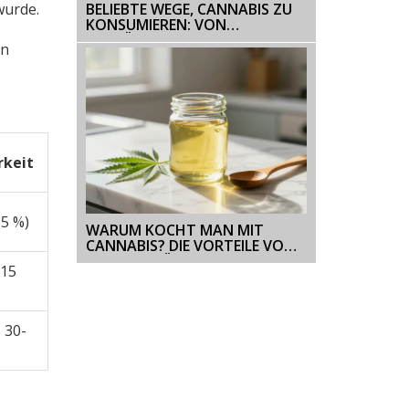
BELIEBTE WEGE, CANNABIS ZU
wurde.
KONSUMIEREN: VON
GETRÄNKEN BIS ZU EDIBLES
nn
rkeit
35 %)
WARUM KOCHT MAN MIT
CANNABIS? DIE VORTEILE VON
EDIBLES IM ÜBERBLICK
-15
 30-