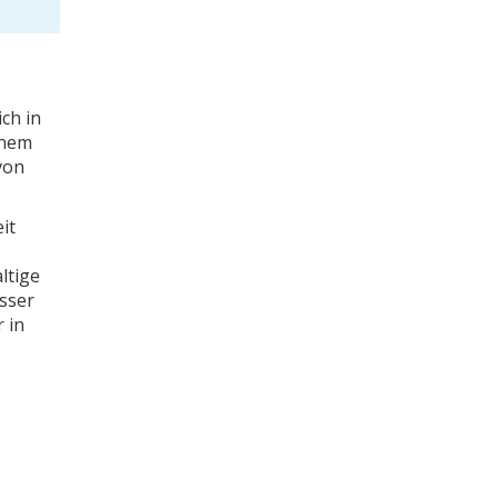
ich in
inem
von
it
ltige
asser
r in