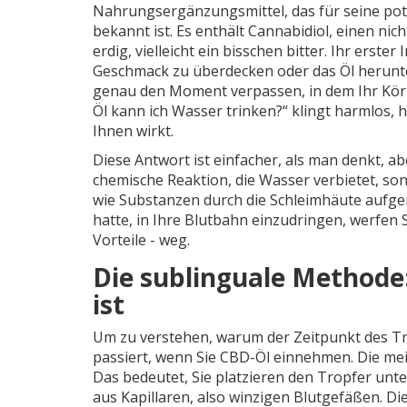
Nahrungsergänzungsmittel, das für seine p
bekannt ist
. Es enthält
Cannabidiol
, einen nic
erdig, vielleicht ein bisschen bitter. Ihr ers
Geschmack zu überdecken oder das Öl herunte
genau den Moment verpassen, in dem Ihr Kör
Öl kann ich Wasser trinken?“ klingt harmlos, h
Ihnen wirkt.
Diese Antwort ist einfacher, als man denkt, ab
chemische Reaktion, die Wasser verbietet, s
wie Substanzen durch die Schleimhäute aufge
hatte, in Ihre Blutbahn einzudringen, werfen
Vorteile - weg.
Die sublinguale Methode
ist
Um zu verstehen, warum der Zeitpunkt des Tri
passiert, wenn Sie CBD-Öl einnehmen. Die m
Das bedeutet, Sie platzieren den Tropfer unte
aus Kapillaren, also winzigen Blutgefäßen. D