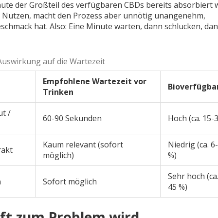
ute der Großteil des verfügbaren CBDs bereits absorbiert 
n Nutzen, macht den Prozess aber unnötig unangenehm,
schmack hat. Also: Eine Minute warten, dann schlucken, da
uswirkung auf die Wartezeit
Empfohlene Wartezeit vor
Bioverfügba
Trinken
t /
60-90 Sekunden
Hoch (ca. 15-
Kaum relevant (sofort
Niedrig (ca. 6
akt
möglich)
%)
Sehr hoch (ca.
n
Sofort möglich
45 %)
ft zum Problem wird