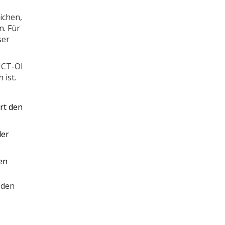
ichen,
n. Für
ser
MCT-Öl
 ist.
rt den
der
en
 den