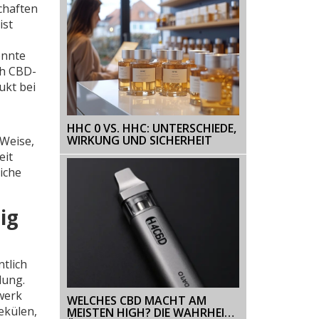
chaften
ist
önnte
ch CBD-
ukt bei
HHC 0 VS. HHC: UNTERSCHIEDE,
WIRKUNG UND SICHERHEIT
 Weise,
eit
iche
ig
tlich
dung.
zwerk
WELCHES CBD MACHT AM
ekülen,
MEISTEN HIGH? DIE WAHRHEIT