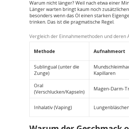
Warum nicht länger? Weil nach etwa einer Min
Länger warten bringt kaum noch zusätzliche
besonders wenn das Öl einen starken Eigenge
trinken. Das ist die pragmatische Regel.
Vergleich der Einnahmemethoden und deren A
Methode
Aufnahmeort
Sublingual
(unter die
Mundschleimhau
Zunge)
Kapillaren
Oral
Magen-Darm-Tr
(Verschlucken/Kapseln)
Inhalativ (Vaping)
Lungenbläsche
Warum der Geschmack o