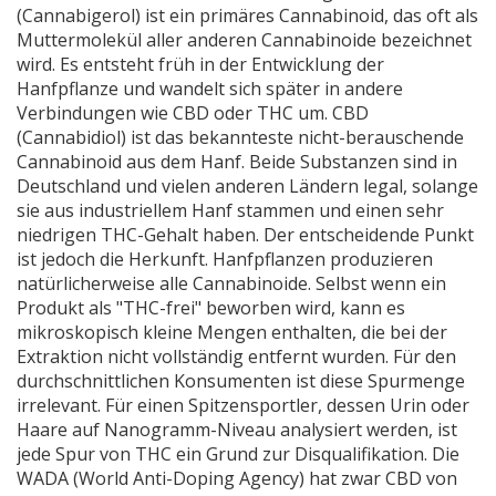
(Cannabigerol)
ist
ein primäres Cannabinoid, das oft als
Muttermolekül aller anderen Cannabinoide bezeichnet
wird
.
Es entsteht früh in der Entwicklung der
Hanfpflanze und wandelt sich später in andere
Verbindungen wie CBD oder THC um.
CBD
(Cannabidiol)
ist
das bekannteste nicht-berauschende
Cannabinoid aus dem Hanf
.
Beide Substanzen sind in
Deutschland und vielen anderen Ländern legal, solange
sie aus industriellem Hanf stammen und einen sehr
niedrigen THC-Gehalt haben. Der entscheidende Punkt
ist jedoch die Herkunft. Hanfpflanzen produzieren
natürlicherweise alle Cannabinoide. Selbst wenn ein
Produkt als "THC-frei" beworben wird, kann es
mikroskopisch kleine Mengen enthalten, die bei der
Extraktion nicht vollständig entfernt wurden. Für den
durchschnittlichen Konsumenten ist diese Spurmenge
irrelevant. Für einen Spitzensportler, dessen Urin oder
Haare auf Nanogramm-Niveau analysiert werden, ist
jede Spur von THC ein Grund zur Disqualifikation. Die
WADA (World Anti-Doping Agency) hat zwar CBD von