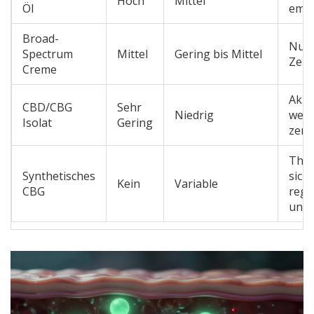
Hoch
Mittel
Öl
emp
Broad-
Nur 
Spectrum
Mittel
Gering bis Mittel
Zerti
Creme
Akze
CBD/CBG
Sehr
Niedrig
wen
Isolat
Gering
zerti
Theo
Synthetisches
sich
Kein
Variable
CBG
regu
unsi