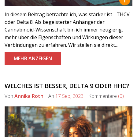
In diesem Beitrag betrachte ich, was stärker ist - THCV
oder Delta 8. Als begeisterter Anhänger der
Cannabinoid-Wissenschaft bin ich immer neugierig,
mehr über die Eigenschaften und Wirkungen dieser
Verbindungen zu erfahren. Wir stellen sie direkt
gegenüber und diskutieren, was sie einzigartig macht.
MEHR ANZEIGEN
Wie wirkt THCV im Vergleich zu Delta 8 und welches
könnte stärker sein? Begleiten Sie mich auf dieser
Entdeckungsreise!
WELCHES IST BESSER, DELTA 9 ODER HHC?
Von
Annika Roth
An
17 Sep, 2023
Kommentare
(0)