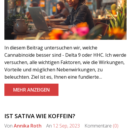
In diesem Beitrag untersuchen wir, welche
Cannabinoide besser sind - Delta 9 oder HHC. Ich werde
versuchen, alle wichtigen Faktoren, wie die Wirkungen,
Vorteile und möglichen Nebenwirkungen, zu
beleuchten. Ziel ist es, Ihnen eine fundierte
Entscheidung zu ermöglichen. Denken Sie immer daran,
MEHR ANZEIGEN
dass die Wirkung von Cannabinoiden auf jede Person
individuell sein kann. Bleiben Sie mit mir und wir
werden gemeinsam tiefer in dieses spannende Thema
eintauchen.
IST SATIVA WIE KOFFEIN?
Von
Annika Roth
An
12 Sep, 2023
Kommentare
(0)