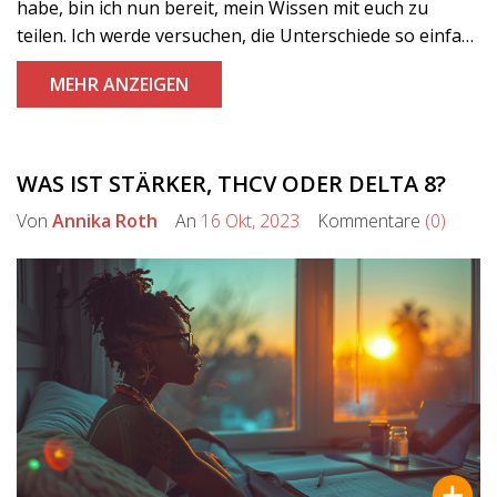
habe, bin ich nun bereit, mein Wissen mit euch zu
teilen. Ich werde versuchen, die Unterschiede so einfach
und verständlich wie möglich zu erklären. Mein Ziel ist
MEHR ANZEIGEN
es, dass jeder von euch nach dem Lesen des Beitrags
den Unterschied zwischen HHC und HHC O klar
verstehen kann. Also, fangen wir an!
WAS IST STÄRKER, THCV ODER DELTA 8?
Von
Annika Roth
An
16 Okt, 2023
Kommentare
(0)