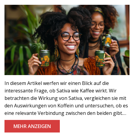
In diesem Artikel werfen wir einen Blick auf die
interessante Frage, ob Sativa wie Kaffee wirkt. Wir
betrachten die Wirkung von Sativa, vergleichen sie mit
den Auswirkungen von Koffein und untersuchen, ob es
eine relevante Verbindung zwischen den beiden gibt.
Teilen Sie meine Neugier? Dann begleiten Sie mich auf
MEHR ANZEIGEN
dieser Entdeckungsreise. Es könnte sich als eine