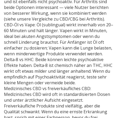
und ist ebenfalls nicht psychoaktiv. Für Arthritis sind
beide Optionen interessant — viele Nutzer berichten
von besserer Wirkung, wenn sie kombiniert werden
(siehe unsere Vergleiche zu CBD/CBG bei Arthritis).
CBD-Öl vs Vape: Öl (sublingual) wirkt innerhalb von 20–
60 Minuten und hält länger. Vapen wirkt in Minuten,
ideal bei akuten Angstsymptomen oder wenn du
schnell Linderung brauchst. Für Anfänger ist Öl oft
einfacher zu dosieren; Vapen kann die Lunge belasten,
wenn minderwertige Produkte verwendet werden.
Delta‑8 vs HHC: Beide können leichte psychoaktive
Effekte haben. Delta‑8 ist chemisch näher an THC, HHC
wirkt oft etwas milder und länger anhaltend. Wenn du
empfindlich auf Psychoaktivität reagierst, teste sehr
kleine Mengen oder vermeide beide.
Medizinisches CBD vs freiverkäufliches CBD:
Medizinisches CBD wird oft in standardisierten Dosen
und unter ärztlicher Aufsicht eingesetzt.
Freiverkäufliche Produkte sind vielfältig, aber die
Qualität schwankt. Wenn du eine ernste Erkrankung
hast, sprich mit einer Fachperson, bevor du frei