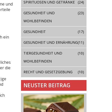
SPIRITUOSEN UND GETRÄNKE
(24)
ene und
rteile
GESUNDHEIT UND
(23)
WOHLBEFINDEN
GESUNDHEIT
(17)
h ein
GESUNDHEIT UND ERNÄHRUNG
(11)
TIERGESUNDHEIT UND
(10)
WOHLBEFINDEN
liches
er die
RECHT UND GESETZGEBUNG
(10)
gige
nd
NEUSTER BEITRAG
ich