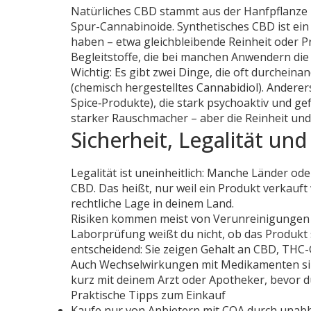
Natürliches CBD stammt aus der Hanfpflanze 
Spur-Cannabinoide. Synthetisches CBD ist ein 
haben – etwa gleichbleibende Reinheit oder Pre
Begleitstoffe, die bei manchen Anwendern die
Wichtig: Es gibt zwei Dinge, die oft durchein
(chemisch hergestelltes Cannabidiol). Andere
Spice‑Produkte), die stark psychoaktiv und ge
starker Rauschmacher – aber die Reinheit un
Sicherheit, Legalität und
Legalität ist uneinheitlich: Manche Länder od
CBD. Das heißt, nur weil ein Produkt verkauft w
rechtliche Lage in deinem Land.
Risiken kommen meist von Verunreinigungen 
Laborprüfung weißt du nicht, ob das Produkt sa
entscheidend: Sie zeigen Gehalt an CBD, THC
Auch Wechselwirkungen mit Medikamenten si
kurz mit deinem Arzt oder Apotheker, bevor d
Praktische Tipps zum Einkauf
Kaufe nur von Anbietern mit COA durch unab