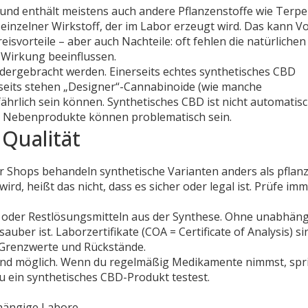
und enthält meistens auch andere Pflanzenstoffe wie Terp
einzelner Wirkstoff, der im Labor erzeugt wird. Das kann Vo
isvorteile – aber auch Nachteile: oft fehlen die natürlichen
 Wirkung beeinflussen.
andergebracht werden. Einerseits echtes synthetisches CBD
rseits stehen „Designer“-Cannabinoide (wie manche
fährlich sein können. Synthetisches CBD ist nicht automatisc
d Nebenprodukte können problematisch sein.
 Qualität
er Shops behandeln synthetische Varianten anders als pflanz
ird, heißt das nicht, dass es sicher oder legal ist. Prüfe imm
oder Restlösungsmitteln aus der Synthese. Ohne unabhän
uber ist. Laborzertifikate (COA = Certificate of Analysis) si
-Grenzwerte und Rückstände.
nd möglich. Wenn du regelmäßig Medikamente nimmst, spr
u ein synthetisches CBD-Produkt testest.
hängige Labore.