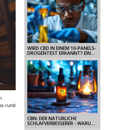
WIRD CBD IN EINEM 10-PANELS-
DROGENTEST ERKANNT? EIN
UMFASSENDER LEITFADEN
n
pps rund
CBN: DER NATÜRLICHE
SCHLAFVERBESSERER - WARUM
CANNABINOL FÜR BESSEREN