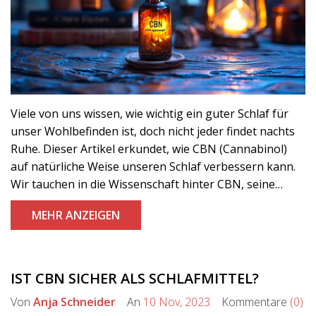
Viele von uns wissen, wie wichtig ein guter Schlaf für
unser Wohlbefinden ist, doch nicht jeder findet nachts
Ruhe. Dieser Artikel erkundet, wie CBN (Cannabinol)
auf natürliche Weise unseren Schlaf verbessern kann.
Wir tauchen in die Wissenschaft hinter CBN, seine
Vorteile für die Schlafqualität und die Unterschiede zu
MEHR ANZEIGEN
anderen Cannabinoiden ein. Zudem erhalten Leser
Tipps zum optimalen Gebrauch von CBN für einen
erholsamen Schlaf. Entdecken Sie, wie dieses wenig
bekannte Cannabinoid Ihre Nächte zum Besseren
IST CBN SICHER ALS SCHLAFMITTEL?
verändern könnte.
Von
Anja Schneider
An
10 Nov, 2023
Kommentare
(0)