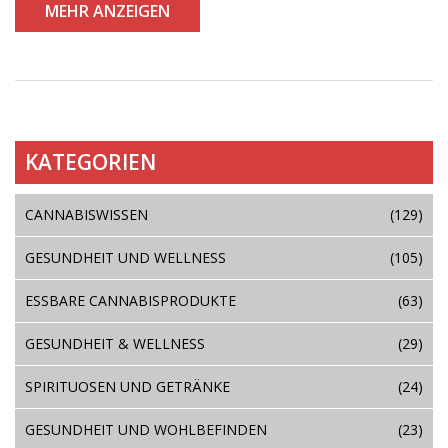
MEHR ANZEIGEN
Informationen nützlich und seid inspiriert, euch um
eure Gesundheit zu kümmern!
KATEGORIEN
CANNABISWISSEN
(129)
GESUNDHEIT UND WELLNESS
(105)
ESSBARE CANNABISPRODUKTE
(63)
GESUNDHEIT & WELLNESS
(29)
SPIRITUOSEN UND GETRÄNKE
(24)
GESUNDHEIT UND WOHLBEFINDEN
(23)