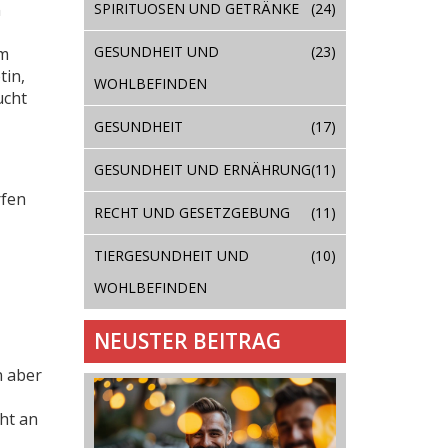
SPIRITUOSEN UND GETRÄNKE
(24)
n
GESUNDHEIT UND
(23)
um
tin,
WOHLBEFINDEN
ucht
GESUNDHEIT
(17)
GESUNDHEIT UND ERNÄHRUNG
(11)
rfen
RECHT UND GESETZGEBUNG
(11)
TIERGESUNDHEIT UND
(10)
WOHLBEFINDEN
NEUSTER BEITRAG
n aber
cht an