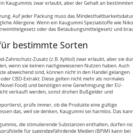
r in Kaugummis zwar erlaubt, aber der Gehalt an bestimmte
chnung. Auf jeder Packung muss das Mindesthaltbarkeitsdat
gliche Allergene. Wenn ein Kaugummi Spezialstoffe wie Niko
Arzneimittelgesetz oder das Betäubungsmittelgesetz und bra
ür bestimmte Sorten
Zahnschutz‑Zusatz (z. B. Xylitol) zwar erlaubt, aber sie dü
den, wenn sie keinen nachgewiesenen Nutzen haben. Auch
ste abweichend sind, können nicht in den Handel gelangen.
 oder CBD‑Extrakt. Diese gelten nicht mehr als normales
 (Novel Food) und benötigen eine Genehmigung der EU-
cht verkauft werden, sonst drohen Bußgelder und
ortierst, prüfe immer, ob die Produkte eine gültige
essen das, weil sie denken, Kaugummi sei harmlos. Das kan
augummis, die stimulierende Substanzen enthalten, dürfen ni
prüfstelle für jugendgefährdende Medien (BPjM) kann bei