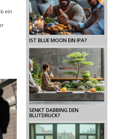
ob ein
er
IST BLUE MOON EIN IPA?
SENKT DABBING DEN
BLUTDRUCK?