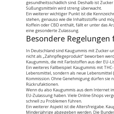
gesundheitsschädlich sind. Deshalb ist Zucke
Süßungsmitteln wird streng überwacht.
Ein weiterer wichtiger Punkt ist die Kennzei
stehen, genauso wie die Inhaltsstoffe und mö
Koffein oder CBD enthält, fällt er unter das 
eine gesonderte Zulassung.
Besondere Regelungen f
In Deutschland sind Kaugummis mit Zucker‑und‑
nicht als „Zahnpflegeprodukt“ beworben wer
Kaugummis, die mit Farbstoffen aus der EU-Li
Ein weiteres Fallbeispiel: Kaugummis mit THC‑
Lebensmittel, sondern als neue Lebensmittel
Kommission. Ohne Genehmigung dürfen sie ni
Rückrufaktionen.
Wenn du also Kaugummis aus dem Internet imp
EU‑Zulassung haben. Viele Online‑Shops verg
schnell zu Problemen führen.
Ein weiterer Aspekt ist die Altersfreigabe. K
Minderjährige abgegeben werden. Die Bundes