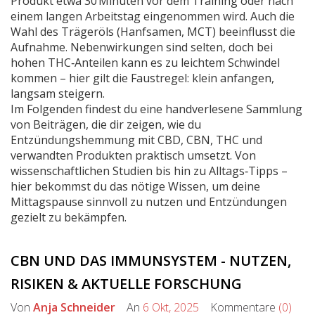
Produkt etwa 30 Minuten vor dem Training oder nach
einem langen Arbeitstag eingenommen wird. Auch die
Wahl des Trägeröls (Hanfsamen, MCT) beeinflusst die
Aufnahme. Nebenwirkungen sind selten, doch bei
hohen THC‑Anteilen kann es zu leichtem Schwindel
kommen – hier gilt die Faustregel: klein anfangen,
langsam steigern.
Im Folgenden findest du eine handverlesene Sammlung
von Beiträgen, die dir zeigen, wie du
Entzündungshemmung mit CBD, CBN, THC und
verwandten Produkten praktisch umsetzt. Von
wissenschaftlichen Studien bis hin zu Alltags‑Tipps –
hier bekommst du das nötige Wissen, um deine
Mittagspause sinnvoll zu nutzen und Entzündungen
gezielt zu bekämpfen.
CBN UND DAS IMMUNSYSTEM - NUTZEN,
RISIKEN & AKTUELLE FORSCHUNG
Von
Anja Schneider
An
6 Okt, 2025
Kommentare
(0)