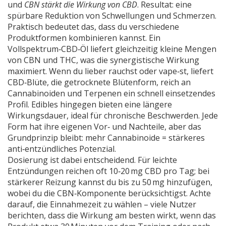
und
CBN stärkt die Wirkung von CBD
. Resultat: eine
spürbare Reduktion von Schwellungen und Schmerzen.
Praktisch bedeutet das, dass du verschiedene
Produktformen kombinieren kannst. Ein
Vollspektrum‑CBD‑Öl liefert gleichzeitig kleine Mengen
von CBN und THC, was die synergistische Wirkung
maximiert. Wenn du lieber rauchst oder vape‑st, liefert
CBD‑Blüte
,
die getrocknete Blütenform, reich an
Cannabinoiden und Terpenen
ein schnell einsetzendes
Profil. Edibles hingegen bieten eine längere
Wirkungsdauer, ideal für chronische Beschwerden. Jede
Form hat ihre eigenen Vor‑ und Nachteile, aber das
Grundprinzip bleibt: mehr Cannabinoide = stärkeres
anti‑entzündliches Potenzial.
Dosierung ist dabei entscheidend. Für leichte
Entzündungen reichen oft 10‑20 mg CBD pro Tag; bei
stärkerer Reizung kannst du bis zu 50 mg hinzufügen,
wobei du die CBN‑Komponente berücksichtigst. Achte
darauf, die Einnahmezeit zu wählen – viele Nutzer
berichten, dass die Wirkung am besten wirkt, wenn das