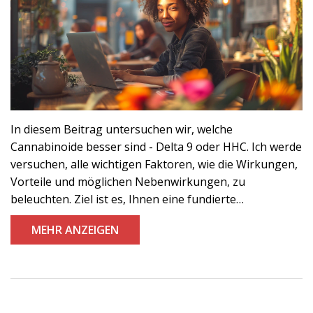
In diesem Beitrag untersuchen wir, welche
Cannabinoide besser sind - Delta 9 oder HHC. Ich werde
versuchen, alle wichtigen Faktoren, wie die Wirkungen,
Vorteile und möglichen Nebenwirkungen, zu
beleuchten. Ziel ist es, Ihnen eine fundierte
Entscheidung zu ermöglichen. Denken Sie immer daran,
MEHR ANZEIGEN
dass die Wirkung von Cannabinoiden auf jede Person
individuell sein kann. Bleiben Sie mit mir und wir
werden gemeinsam tiefer in dieses spannende Thema
eintauchen.