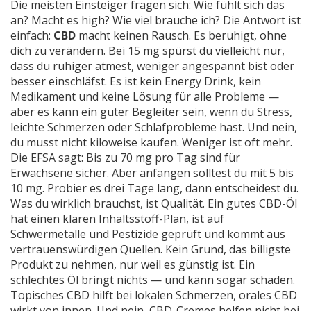
Die meisten Einsteiger fragen sich: Wie fühlt sich das
an? Macht es high? Wie viel brauche ich? Die Antwort ist
einfach:
CBD
macht keinen Rausch. Es beruhigt, ohne
dich zu verändern. Bei 15 mg spürst du vielleicht nur,
dass du ruhiger atmest, weniger angespannt bist oder
besser einschläfst. Es ist kein Energy Drink, kein
Medikament und keine Lösung für alle Probleme —
aber es kann ein guter Begleiter sein, wenn du Stress,
leichte Schmerzen oder Schlafprobleme hast. Und nein,
du musst nicht kiloweise kaufen. Weniger ist oft mehr.
Die EFSA sagt: Bis zu 70 mg pro Tag sind für
Erwachsene sicher. Aber anfangen solltest du mit 5 bis
10 mg. Probier es drei Tage lang, dann entscheidest du.
Was du wirklich brauchst, ist Qualität. Ein gutes CBD-Öl
hat einen klaren Inhaltsstoff-Plan, ist auf
Schwermetalle und Pestizide geprüft und kommt aus
vertrauenswürdigen Quellen. Kein Grund, das billigste
Produkt zu nehmen, nur weil es günstig ist. Ein
schlechtes Öl bringt nichts — und kann sogar schaden.
Topisches CBD hilft bei lokalen Schmerzen, orales CBD
wirkt von innen. Und nein, CBD-Cremes helfen nicht bei