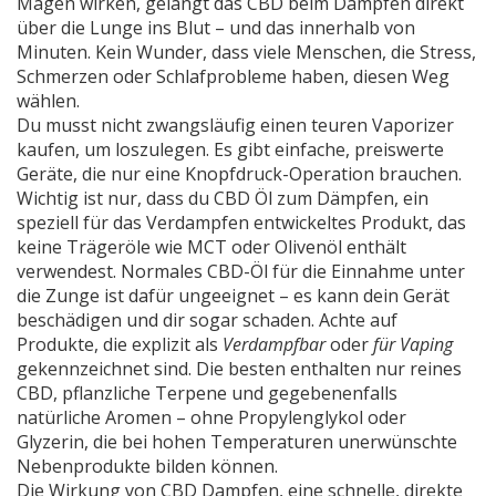
Magen wirken, gelangt das CBD beim Dämpfen direkt
über die Lunge ins Blut – und das innerhalb von
Minuten. Kein Wunder, dass viele Menschen, die Stress,
Schmerzen oder Schlafprobleme haben, diesen Weg
wählen.
Du musst nicht zwangsläufig einen teuren Vaporizer
kaufen, um loszulegen. Es gibt einfache, preiswerte
Geräte, die nur eine Knopfdruck-Operation brauchen.
Wichtig ist nur, dass du
CBD Öl zum Dämpfen
,
ein
speziell für das Verdampfen entwickeltes Produkt, das
keine Trägeröle wie MCT oder Olivenöl enthält
verwendest. Normales CBD-Öl für die Einnahme unter
die Zunge ist dafür ungeeignet – es kann dein Gerät
beschädigen und dir sogar schaden. Achte auf
Produkte, die explizit als
Verdampfbar
oder
für Vaping
gekennzeichnet sind. Die besten enthalten nur reines
CBD, pflanzliche Terpene und gegebenenfalls
natürliche Aromen – ohne Propylenglykol oder
Glyzerin, die bei hohen Temperaturen unerwünschte
Nebenprodukte bilden können.
Die Wirkung von
CBD Dampfen
,
eine schnelle, direkte