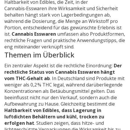
Haltbarkeit von Edibles
,
die Zeit, in der
Cannabis‑Esswaren ihre Wirksamkeit und Sicherheit
behalten
hängt stark von Lagerbedingungen ab,
während die
Dosierung
,
die Menge an Wirkstoff pro
Portion, entscheidend für das gewünschte Erlebnis ist
ist.
Cannabis Esswaren
umfassen also Produktformen,
rechtliche Fragen und praktische Anwendungstipps, die
eng miteinander verknüpft sind.
Themen im Überblick
Ein zentraler Aspekt ist die rechtliche Einordnung:
Der
rechtliche Status von Cannabis Esswaren hängt
vom THC‑Gehalt ab
. In Deutschland sind Produkte mit
weniger als 0,2 % THC legal, während darüberliegende
Konzentrationen als Betäubungsmittel gelten. Das
beeinflusst nicht nur den Verkauf, sondern auch die
Aufbewahrung zu Hause. Gleichzeitig bestimmt die
Haltbarkeit von Edibles, dass Lagerung in
luftdichten Behältern und kühl, trocken zu
erfolgen hat
. Studien zeigen, dass hitze- und
lichtgeschützte Verpackungen die Wirksamkeit bis zu