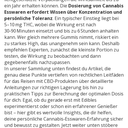
ein Jahr erhalten können. Die
Dosierung von Cannabis
Esswaren erfordert Wissen über Konzentration und
persönliche Toleranz
. Ein typischer Einstieg liegt bei
5–10 mg THC, wobei die Wirkung erst nach
30‑90 Minuten einsetzt und bis zu 6 Stunden anhalten
kann. Wer gleich mehrere Gummis nimmt, riskiert ein
zu starkes High, das unangenehm sein kann. Deshalb
empfehlen Experten, zunächst die kleinste Portion zu
testen, die Wirkung zu beobachten und dann
gegebenenfalls nachzupassen.
In unserer Sammlung unten findest du Artikel, die
genau diese Punkte vertiefen: von rechtlichen Leitfäden
für das Reisen mit CBD‑Produkten über detaillierte
Anleitungen zur richtigen Lagerung bis hin zu
praktischen Tipps zur Berechnung der optimalen Dosis
für dich. Egal, ob du gerade erst mit Edibles
experimentierst oder schon ein erfahrener Genießer
bist – hier gibt es wertvolle Insights, die dir helfen,
deine persönliche Cannabis‑Esswaren‑Erfahrung sicher
und bewusst zu gestalten. Jetzt weiter unten stöbere