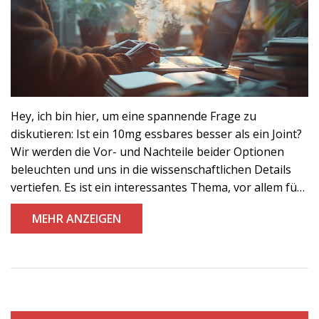
Hey, ich bin hier, um eine spannende Frage zu
diskutieren: Ist ein 10mg essbares besser als ein Joint?
Wir werden die Vor- und Nachteile beider Optionen
beleuchten und uns in die wissenschaftlichen Details
vertiefen. Es ist ein interessantes Thema, vor allem für
diejenigen, die neu in der Welt des medizinischen
MEHR ANZEIGEN
Marihuanas sind. Bleibt dabei, es wird spannend!