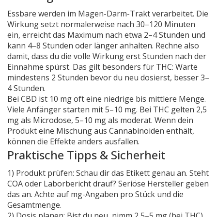
Essbare werden im Magen-Darm-Trakt verarbeitet. Die
Wirkung setzt normalerweise nach 30–120 Minuten
ein, erreicht das Maximum nach etwa 2–4 Stunden und
kann 4–8 Stunden oder länger anhalten. Rechne also
damit, dass du die volle Wirkung erst Stunden nach der
Einnahme spürst. Das gilt besonders für THC: Warte
mindestens 2 Stunden bevor du neu dosierst, besser 3–
4 Stunden.
Bei CBD ist 10 mg oft eine niedrige bis mittlere Menge.
Viele Anfänger starten mit 5–10 mg. Bei THC gelten 2,5
mg als Microdose, 5–10 mg als moderat. Wenn dein
Produkt eine Mischung aus Cannabinoiden enthält,
können die Effekte anders ausfallen.
Praktische Tipps & Sicherheit
1) Produkt prüfen: Schau dir das Etikett genau an. Steht
COA oder Laborbericht drauf? Seriöse Hersteller geben
das an. Achte auf mg-Angaben pro Stück und die
Gesamtmenge.
2) Dosis planen: Bist du neu, nimm 2,5–5 mg (bei THC)