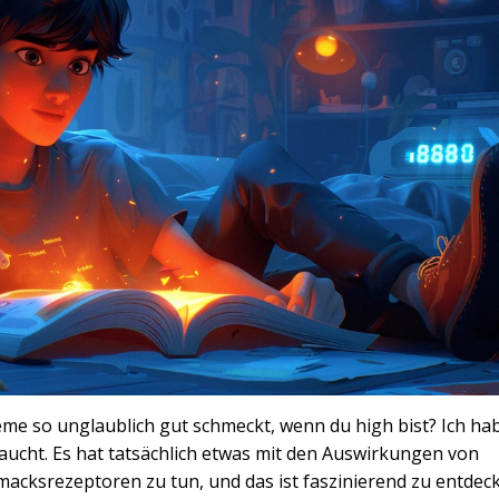
eme so unglaublich gut schmeckt, wenn du high bist? Ich ha
aucht. Es hat tatsächlich etwas mit den Auswirkungen von
acksrezeptoren zu tun, und das ist faszinierend zu entdec