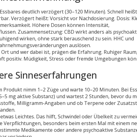
ssbares deutlich verzögert (30–120 Minuten). Schnell heißt
bar. Verzögert heißt: Vorsicht vor Nachdosierung. Dosis: Kl
merksamkeit. Höhere Dosen können Intensität,
lussen. Zusammensetzung: CBD wirkt anders als psychoakt
higend wirken, ohne stark berauschend zu sein. HHC und
 Wahrnehmungsveränderungen auslösen.
rt und wer dabei ist, prägen die Erfahrung. Ruhiger Raum
oft positiv. Müdigkeit, Stress oder fremde Umgebungen kö
here Sinneserfahrungen
em Produkt nimm 1–2 Züge und warte 10–20 Minuten. Bei Es
 2,5–5 mg aktive Substanz) und wartest 2 Stunden, bevor du 
tsstoffe, Milligramm-Angaben und ob Terpene oder Zusatzst
handen.
twas Leichtes. Das hilft, Schwindel oder Übelkeit zu vermei
ne Verpflichtungen, besonders beim ersten Mal mit einem n
bestimmte Medikamente oder andere psychoaktive Substanz
bar verändern.