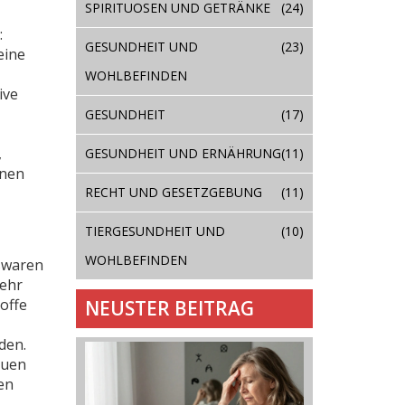
SPIRITUOSEN UND GETRÄNKE
(24)
:
GESUNDHEIT UND
(23)
eine
WOHLBEFINDEN
ive
GESUNDHEIT
(17)
,
GESUNDHEIT UND ERNÄHRUNG
(11)
nnen
RECHT UND GESETZGEBUNG
(11)
TIERGESUNDHEIT UND
(10)
WOHLBEFINDEN
swaren
mehr
offe
NEUSTER BEITRAG
den.
euen
en