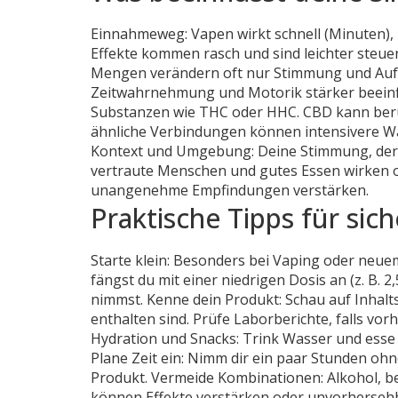
Einnahmeweg: Vapen wirkt schnell (Minuten), E
Effekte kommen rasch und sind leichter steuer
Mengen verändern oft nur Stimmung und Auf
Zeitwahrnehmung und Motorik stärker beeinf
Substanzen wie THC oder HHC. CBD kann beru
ähnliche Verbindungen können intensivere
Kontext und Umgebung: Deine Stimmung, der O
vertraute Menschen und gutes Essen wirken 
unangenehme Empfindungen verstärken.
Praktische Tipps für sic
Starte klein: Besonders bei Vaping oder neu
fängst du mit einer niedrigen Dosis an (z. B.
nimmst. Kenne dein Produkt: Schau auf Inhal
enthalten sind. Prüfe Laborberichte, falls vor
Hydration und Snacks: Trink Wasser und esse e
Plane Zeit ein: Nimm dir ein paar Stunden oh
Produkt. Vermeide Kombinationen: Alkohol, 
können Effekte verstärken oder unvorherseh