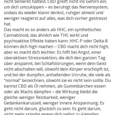
nicht bemerkt hattest. CBD greift nicht ins Gehirn ein,
um dich umzukippen – es beruhigt das Nervensystem,
sodass du wieder klarer denkst, ruhiger atmest und
weniger reagierst auf alles, was dich vorher gestresst
hat.
Das macht es so anders als
HHC
,
ein synthetisches
Cannabinoid, das ähnlich wie THC wirkt und
psychoaktive Effekte haben kann
.
HHC-P
oder
Delta-8
können dich high machen – CBD macht dich nicht high,
aber es macht dich leichter. Es hilft bei
Angst
,
einer
überaktiven Stressreaktion, die dich den ganzen Tag
über anspannt
, bei
Schlafstörungen
,
wenn dein Geist
nicht abschalten will, obwohl dein Körper erschöpft ist
,
und bei der dumpfen, anhaltenden Unruhe, die viele als
"normal" bezeichnen, obwohl sie es nicht sein sollte.
Du
kannst CBD als Öl nehmen, als Gummibärchen essen
oder als Wachs dämpfen – die Wirkung bleibt die
gleiche: weniger Reizbarkeit, weniger
Gedankenkarussell, weniger innere Anspannung. Es
geht nicht darum, glücklich zu sein. Es geht darum,
nicht mehr ständig gegen dich selbst zu kämpfen.