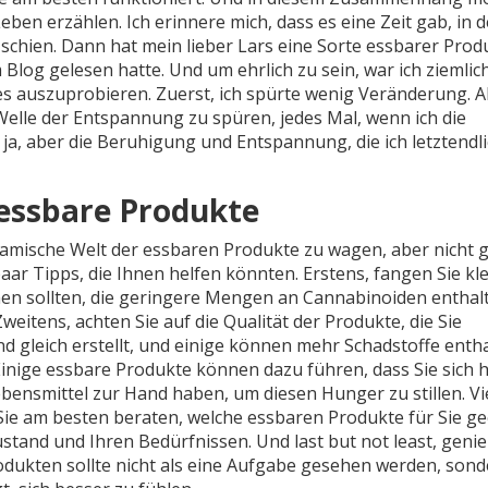
ben erzählen. Ich erinnere mich, dass es eine Zeit gab, in d
 schien. Dann hat mein lieber Lars eine Sorte essbarer Prod
m Blog gelesen hatte. Und um ehrlich zu sein, war ich ziemlic
 es auszuprobieren. Zuerst, ich spürte wenig Veränderung. 
Welle der Entspannung zu spüren, jedes Mal, wenn ich die
 ja, aber die Beruhigung und Entspannung, die ich letztendl
n essbare Produkte
 dynamische Welt der essbaren Produkte zu wagen, aber nicht
paar Tipps, die Ihnen helfen könnten. Erstens, fangen Sie kle
nen sollten, die geringere Mengen an Cannabinoiden enthal
eitens, achten Sie auf die Qualität der Produkte, die Sie
d gleich erstellt, und einige können mehr Schadstoffe enth
. Einige essbare Produkte können dazu führen, dass Sie sich 
Lebensmittel zur Hand haben, um diesen Hunger zu stillen. Vi
 Sie am besten beraten, welche essbaren Produkte für Sie g
ustand und Ihren Bedürfnissen. Und last but not least, geni
dukten sollte nicht als eine Aufgabe gesehen werden, sond