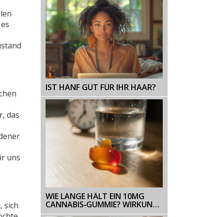
alen
 es
ustand
IST HANF GUT FÜR IHR HAAR?
schen
r, das
edener
ir uns
WIE LANGE HÄLT EIN 10MG
CANNABIS‑GUMMIE? WIRKUNG,
, sich
DAUER & EINFLUSSFAKTOREN
öchte