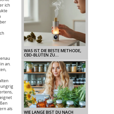
er ich
ukte
h
Aber
ich
WAS IST DIE BESTE METHODE,
CBD-BLÜTEN ZU
 genau
KONSUMIEREN?
in an.
ten,
alten
hungrig
ertens,
eeignet
eßen
ern als
WIE LANGE BIST DU NACH