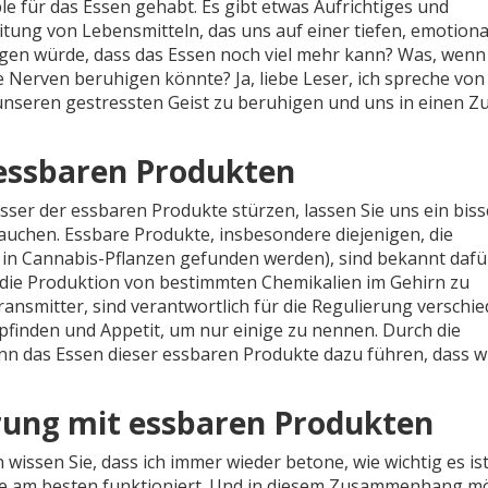
e für das Essen gehabt. Es gibt etwas Aufrichtiges und
tung von Lebensmitteln, das uns auf einer tiefen, emotion
agen würde, dass das Essen noch viel mehr kann? Was, wenn
Nerven beruhigen könnte? Ja, liebe Leser, ich spreche von
unseren gestressten Geist zu beruhigen und uns in einen Z
 essbaren Produkten
sser der essbaren Produkte stürzen, lassen Sie uns ein bis
ntauchen. Essbare Produkte, insbesondere diejenigen, die
 in Cannabis-Pflanzen gefunden werden), sind bekannt dafü
 die Produktion von bestimmten Chemikalien im Gehirn zu
ansmitter, sind verantwortlich für die Regulierung verschi
finden und Appetit, um nur einige zu nennen. Durch die
nn das Essen dieser essbaren Produkte dazu führen, dass w
rung mit essbaren Produkten
issen Sie, dass ich immer wieder betone, wie wichtig es ist
Sie am besten funktioniert. Und in diesem Zusammenhang m