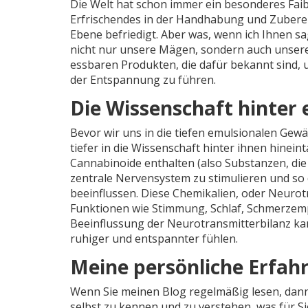
Die Welt hat schon immer ein besonderes Faibl
Erfrischendes in der Handhabung und Zuberei
Ebene befriedigt. Aber was, wenn ich Ihnen s
nicht nur unsere Mägen, sondern auch unsere 
essbaren Produkten, die dafür bekannt sind, 
der Entspannung zu führen.
Die Wissenschaft hinter
Bevor wir uns in die tiefen emulsionalen Gewä
tiefer in die Wissenschaft hinter ihnen hinei
Cannabinoide enthalten (also Substanzen, die
zentrale Nervensystem zu stimulieren und so
beeinflussen. Diese Chemikalien, oder Neurotr
Funktionen wie Stimmung, Schlaf, Schmerzemp
Beeinflussung der Neurotransmitterbilanz ka
ruhiger und entspannter fühlen.
Meine persönliche Erfah
Wenn Sie meinen Blog regelmäßig lesen, dann w
selbst zu kennen und zu verstehen, was für 