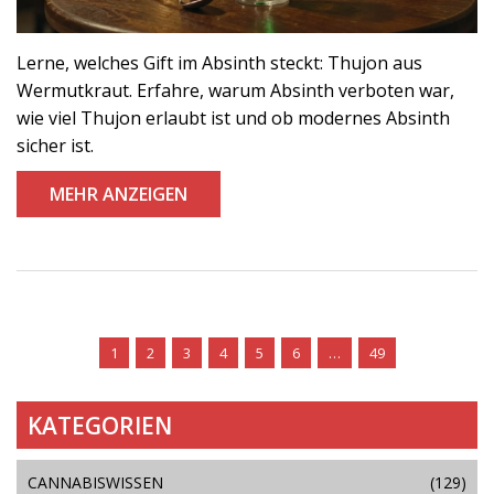
Lerne, welches Gift im Absinth steckt: Thujon aus
Wermutkraut. Erfahre, warum Absinth verboten war,
wie viel Thujon erlaubt ist und ob modernes Absinth
sicher ist.
MEHR ANZEIGEN
1
2
3
4
5
6
…
49
KATEGORIEN
CANNABISWISSEN
(129)